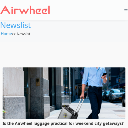
=
Newslist
Home
>>
Newslist
Is the Airwheel luggage practical for weekend city getaways?