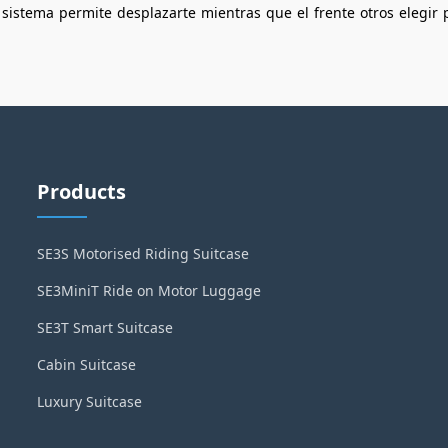
sistema
permite
desplazarte
mientras
que
el
frente
otros
elegir
Products
SE3S Motorised Riding Suitcase
SE3MiniT Ride on Motor Luggage
SE3T Smart Suitcase
Cabin Suitcase
Luxury Suitcase