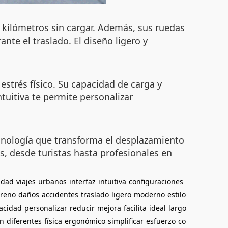
r kilómetros sin cargar. Además, sus ruedas
nte el traslado. El diseño ligero y
 estrés físico. Su capacidad de carga y
ntuitiva te permite personalizar
tecnología que transforma el desplazamiento
os, desde turistas hasta profesionales en
idad
viajes
urbanos
interfaz
intuitiva
configuraciones
rreno
daños
accidentes
traslado
ligero
moderno
estilo
acidad
personalizar
reducir
mejora
facilita
ideal
largo
n
diferentes
física
ergonómico
simplificar
esfuerzo
co