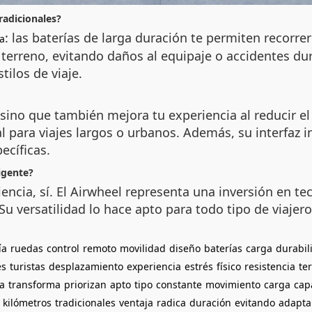
radicionales?
: las baterías de larga duración te permiten recorre
a
 terreno, evitando daños al equipaje o accidentes dura
ilos de viaje.
, sino que también mejora tu experiencia al reducir el
l para viajes largos o urbanos. Además, su interfaz i
ecíficas.
igente?
iencia, sí. El Airwheel representa una inversión en 
 Su versatilidad lo hace apto para todo tipo de viajer
ía
ruedas
control
remoto
movilidad
diseño
baterías
carga
durabil
es
turistas
desplazamiento
experiencia
estrés
físico
resistencia
te
la
transforma
priorizan
apto
tipo
constante
movimiento
carga
cap
kilómetros
tradicionales
ventaja
radica
duración
evitando
adapta