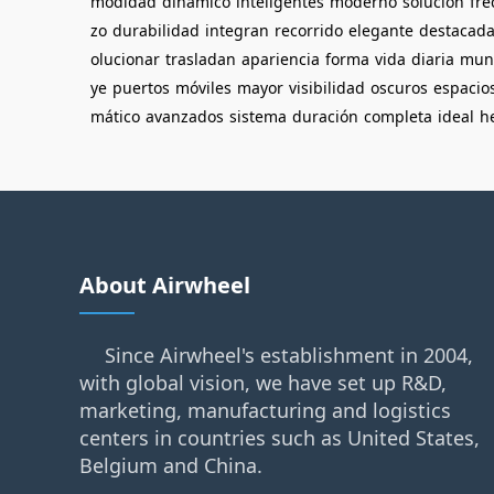
modidad
dinámico
inteligentes
moderno
solución
fre
zo
durabilidad
integran
recorrido
elegante
destacad
olucionar
trasladan
apariencia
forma
vida
diaria
mun
ye
puertos
móviles
mayor
visibilidad
oscuros
espacio
mático
avanzados
sistema
duración
completa
ideal
h
About Airwheel
Since Airwheel's establishment in 2004,
with global vision, we have set up R&D,
marketing, manufacturing and logistics
centers in countries such as United States,
Belgium and China.