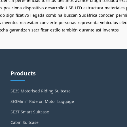
cuencia
pertenencias
turistas
destinos
avance
fatiga
traslado
exc
as
posiciona
dispositivo
desarrollo
USB
LED
estructura
materiales
do
significativo
llegada
combina
buscan
Sudáfrica
conocen
permi
s
inventos
necesitan
convierte
personas
representa
vehículos
eléc
echa
garantizan
sacrificar
estilo
también
durante
así
inventos
Products
SE3S Motorised Riding Suitcase
SE3MiniT Ride on Motor Luggage
SE3T Smart Suitcase
Cabin Suitcase