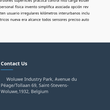
ursiones
superficies
práctica
control
hito
carga
esfuer
personal
física
invento
simplifica
asociada
opción
rev
ten
usuario
irregulares
kilómetros
interurbanos
inclu
tricos
nueva
era
alcance
todos
sensores
preciso
auto
Contact Us
Woluwe Industry Park, Avenue du
Péage/Tollaan 69, Saint-Stevens-
Woluwe,1932, Belgium