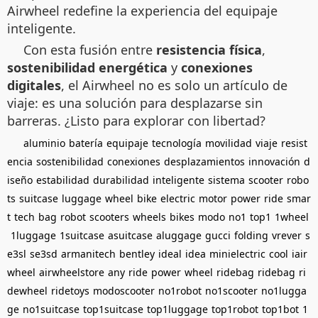
Airwheel redefine la experiencia del equipaje
inteligente.
Con esta fusión entre
resistencia física
,
sostenibilidad energética
y
conexiones
digitales
, el Airwheel no es solo un artículo de
viaje: es una solución para desplazarse sin
barreras. ¿Listo para explorar con libertad?
aluminio
batería
equipaje
tecnología
movilidad
viaje
resist
encia
sostenibilidad
conexiones
desplazamientos
innovación
d
iseño
estabilidad
durabilidad
inteligente
sistema
scooter
robo
ts
suitcase
luggage
wheel
bike
electric
motor
power
ride
smar
t
tech
bag
robot
scooters
wheels
bikes
modo
no1
top1
1wheel
1luggage
1suitcase
asuitcase
aluggage
gucci
folding
vrever
s
e3sl
se3sd
armanitech
bentley
ideal
idea
minielectric
cool
iair
wheel
airwheelstore
any
ride
power
wheel
ridebag
ridebag
ri
dewheel
ridetoys
modoscooter
no1robot
no1scooter
no1lugga
ge
no1suitcase
top1suitcase
top1luggage
top1robot
top1bot
1