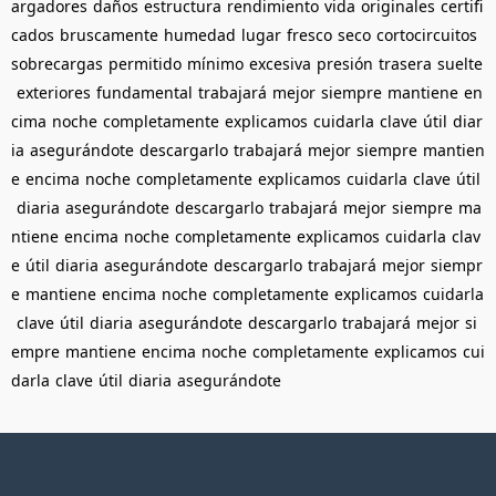
argadores
daños
estructura
rendimiento
vida
originales
certifi
cados
bruscamente
humedad
lugar
fresco
seco
cortocircuitos
sobrecargas
permitido
mínimo
excesiva
presión
trasera
suelte
exteriores
fundamental
trabajará
mejor
siempre
mantiene
en
cima
noche
completamente
explicamos
cuidarla
clave
útil
diar
ia
asegurándote
descargarlo
trabajará
mejor
siempre
mantien
e
encima
noche
completamente
explicamos
cuidarla
clave
útil
diaria
asegurándote
descargarlo
trabajará
mejor
siempre
ma
ntiene
encima
noche
completamente
explicamos
cuidarla
clav
e
útil
diaria
asegurándote
descargarlo
trabajará
mejor
siempr
e
mantiene
encima
noche
completamente
explicamos
cuidarla
clave
útil
diaria
asegurándote
descargarlo
trabajará
mejor
si
empre
mantiene
encima
noche
completamente
explicamos
cui
darla
clave
útil
diaria
asegurándote