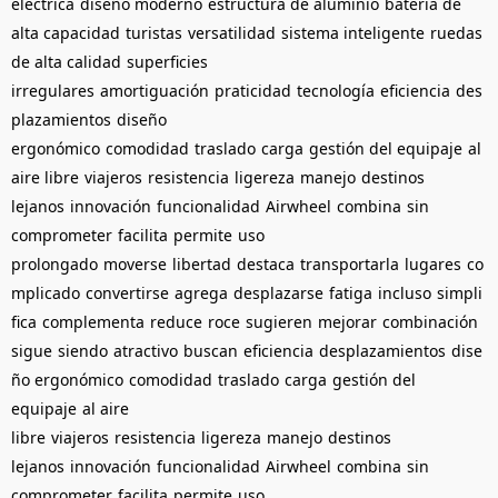
eléctrica
diseño moderno
estructura de aluminio
batería de
alta capacidad
turistas
versatilidad
sistema inteligente
ruedas
de alta calidad
superficies
irregulares
amortiguación
praticidad
tecnología
eficiencia
des
plazamientos
diseño
ergonómico
comodidad
traslado
carga
gestión del equipaje
al
aire libre
viajeros
resistencia
ligereza
manejo
destinos
lejanos
innovación
funcionalidad
Airwheel
combina
sin
comprometer
facilita
permite
uso
prolongado
moverse
libertad
destaca
transportarla
lugares
co
mplicado
convertirse
agrega
desplazarse
fatiga
incluso
simpli
fica
complementa
reduce
roce
sugieren
mejorar
combinación
sigue
siendo
atractivo
buscan
eficiencia
desplazamientos
dise
ño ergonómico
comodidad
traslado
carga
gestión del
equipaje
al aire
libre
viajeros
resistencia
ligereza
manejo
destinos
lejanos
innovación
funcionalidad
Airwheel
combina
sin
comprometer
facilita
permite
uso