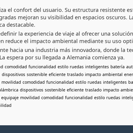
za el confort del usuario. Su estructura resistente e
gradas mejoran su visibilidad en espacios oscuros. 
ica destacable.
finir la experiencia de viaje al ofrecer una solución 
bién reduce el impacto ambiental mediante su uso opt
te hacia una industria más innovadora, donde la tec
 La espera por su llegada a Alemania comienza ya.
ad
comodidad
funcionalidad
estilo
ruedas
inteligentes
batería
au
a
dispositivos
sostenible
eficiente
traslado
impacto
ambiental
ener
movilidad
comodidad
funcionalidad
estilo
ruedas
inteligentes
ba
alámbrica
dispositivos
sostenible
eficiente
traslado
impacto
ambie
equipaje
movilidad
comodidad
funcionalidad
estilo
ruedas
intel
bilidad