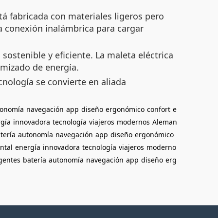
stá fabricada con materiales ligeros pero
La conexión inalámbrica para cargar
sostenible y eficiente. La maleta eléctrica
imizado de energía.
nología se convierte en aliada
tonomía
navegación
app
diseño
ergonómico
confort
e
gía
innovadora
tecnología
viajeros
modernos
Aleman
tería
autonomía
navegación
app
diseño
ergonómico
ntal
energía
innovadora
tecnología
viajeros
moderno
igentes
batería
autonomía
navegación
app
diseño
erg