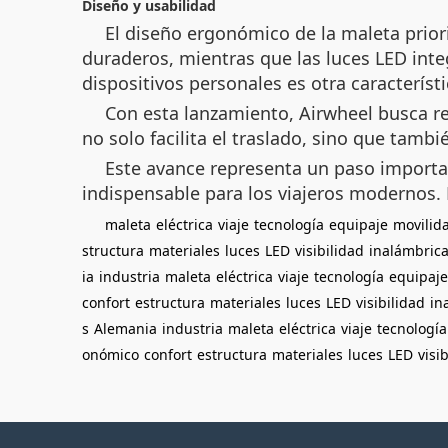
Diseño y usabilidad
El diseño ergonómico de la maleta priori
duraderos, mientras que las luces LED inte
dispositivos personales es otra característ
Con esta lanzamiento, Airwheel busca rede
no solo facilita el traslado, sino que tam
Este avance representa un paso importan
indispensable para los viajeros modernos.
maleta
eléctrica
viaje
tecnología
equipaje
movilid
structura
materiales
luces
LED
visibilidad
inalámbric
ia
industria
maleta
eléctrica
viaje
tecnología
equipaje
confort
estructura
materiales
luces
LED
visibilidad
in
s
Alemania
industria
maleta
eléctrica
viaje
tecnología
onómico
confort
estructura
materiales
luces
LED
visi