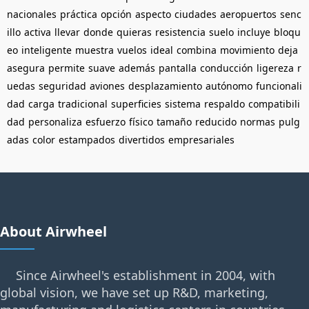
nacionales
práctica
opción
aspecto
ciudades
aeropuertos
senc
illo
activa
llevar
donde
quieras
resistencia
suelo
incluye
bloqu
eo
inteligente
muestra
vuelos
ideal
combina
movimiento
deja
asegura
permite
suave
además
pantalla
conducción
ligereza
r
uedas
seguridad
aviones
desplazamiento
autónomo
funcionali
dad
carga
tradicional
superficies
sistema
respaldo
compatibili
dad
personaliza
esfuerzo
físico
tamaño
reducido
normas
pulg
adas
color
estampados
divertidos
empresariales
About Airwheel
Since Airwheel's establishment in 2004, with
global vision, we have set up R&D, marketing,