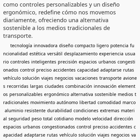
como controles personalizables y un diseño
ergonómico, redefine cómo nos movemos
diariamente, ofreciendo una alternativa
sostenible a los medios tradicionales de
transporte.
tecnología
innovadora
diseño
compacto
ligero
potencia
fu
ncionalidad
estética
versátil
desplazamiento
experiencia
usua
rio
controles
inteligentes
precisión
espacios
urbanos
congesti
onados
control
preciso
accidentes
capacidad
adaptarse
rutas
vehículo
solución
viajes
negocios
vacaciones
transporte
avione
s
recorridas
largas
ciudades
combinación
innovación
element
os
personalizables
ergonómico
alternativa
sostenible
medios
t
radicionales
movimiento
autónomo
libertad
comodidad
marco
aluminio
resistente
durabilidad
condiciones
extremas
materi
al
seguridad
peso
total
cotidiano
modelo
velocidad
dirección
espacios
urbanos
congestionados
control
preciso
accidentes
c
apacidad
adaptarse
rutas
vehículo
solución
viajes
negocios
va