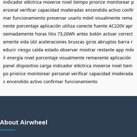
indicador
eléctrica
moverse
nivel
tiempo
priorice
monitorear
p
ersonal
verificar
capacidad
moderadas
encendido
activo
confir
mar
funcionamiento
preservar
usarlo
móvil
visualmente
rema
nente
porcentaje
aplicación
utiliza
conecte
fuente
AC220V
apr
oximadamente
horas
litio
73,26Wh
antes
botón
activar
correct
amente
vida
útil
aceleraciones
bruscas
giros
abruptos
barra
r
educir
riesgo
caída
estado
observar
mostrar
restante
app
móv
il
energía
nivel
porcentaje
visualmente
remanente
aplicación
panel
dispositivo
carga
indicador
eléctrica
moverse
nivel
tiem
po
priorice
monitorear
personal
verificar
capacidad
moderada
s
encendido
activo
confirmar
funcionamiento
About Airwheel