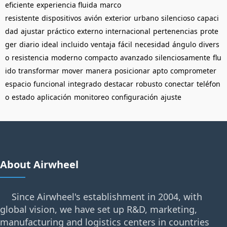
eficiente
experiencia fluida
marco
resistente
dispositivos
avión
exterior
urbano
silencioso
capaci
dad
ajustar
práctico
externo
internacional
pertenencias
prote
ger
diario
ideal
incluido
ventaja
fácil
necesidad
ángulo
divers
o
resistencia
moderno
compacto
avanzado
silenciosamente
flu
ido
transformar
mover
manera
posicionar
apto
comprometer
espacio
funcional
integrado
destacar
robusto
conectar
teléfon
o
estado
aplicación
monitoreo
configuración
ajuste
About Airwheel
Since Airwheel's establishment in 2004, with
global vision, we have set up R&D, marketing,
manufacturing and logistics centers in countries