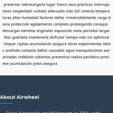
preservar
sobrecargarla
lugar
fresco
seco
prácticas
interrupc
iones
longevidad
cuidado
adecuado
vida
útil
conecta
tempera
turas
altas
humedad
factores
dañar
irreversiblemente
carga
d
iaria
protección
agotamiento
completo
prolongando
consejos
descargas
extrema
originales
exposición
evita
periodos
largas
días
guárdala
mantenerla
disfrutar
tiempo
más
sin
optimizar
limpiar
rejillas
acumulación
asegura
libres
experimentas
fallo
s
anómalo
contacta
daños
causados
agua
manipulaciones
aut
orizadas
indebido
cubiertos
preventivo
realiza
periódico
previ
ene
acumulación
polvo
asegura
About Airwheel