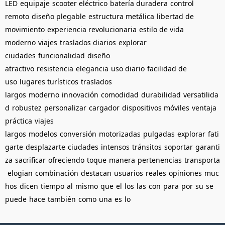
LED
equipaje
scooter eléctrico
batería duradera
control
remoto
diseño plegable
estructura metálica
libertad de
movimiento
experiencia revolucionaria
estilo de vida
moderno
viajes
traslados diarios
explorar
ciudades
funcionalidad
diseño
atractivo
resistencia
elegancia
uso diario
facilidad de
uso
lugares turísticos
traslados
largos
moderno
innovación
comodidad
durabilidad
versatilida
d
robustez
personalizar
cargador
dispositivos móviles
ventaja
práctica
viajes
largos
modelos
conversión
motorizadas
pulgadas
explorar
fati
garte
desplazarte
ciudades
intensos
tránsitos
soportar
garanti
za
sacrificar
ofreciendo
toque
manera
pertenencias
transporta
elogian
combinación
destacan
usuarios
reales
opiniones
muc
hos
dicen
tiempo
al
mismo
que
el
los
las
con
para
por
su
se
puede
hace
también
como
una
es
lo