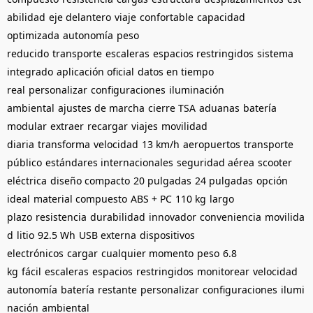
abilidad
eje delantero
viaje
confortable
capacidad
optimizada
autonomía
peso
reducido
transporte
escaleras
espacios restringidos
sistema
integrado
aplicación oficial
datos en tiempo
real
personalizar
configuraciones
iluminación
ambiental
ajustes de marcha
cierre TSA
aduanas
batería
modular
extraer
recargar
viajes
movilidad
diaria
transforma
velocidad
13 km/h
aeropuertos
transporte
público
estándares internacionales
seguridad aérea
scooter
eléctrica
diseño compacto
20 pulgadas
24 pulgadas
opción
ideal
material compuesto
ABS + PC
110 kg
largo
plazo
resistencia
durabilidad
innovador
conveniencia
movilida
d
litio
92.5 Wh
USB externa
dispositivos
electrónicos
cargar
cualquier momento
peso
6.8
kg
fácil
escaleras
espacios
restringidos
monitorear
velocidad
autonomía
batería
restante
personalizar
configuraciones
ilumi
nación
ambiental