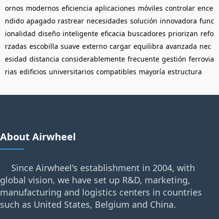
ornos
modernos
eficiencia
aplicaciones
móviles
controlar
ence
ndido
apagado
rastrear
necesidades
solución
innovadora
func
ionalidad
diseño
inteligente
eficacia
buscadores
priorizan
refo
rzadas
escobilla
suave
externo
cargar
equilibra
avanzada
nec
esidad
distancia
considerablemente
frecuente
gestión
ferrovia
rias
edificios
universitarios
compatibles
mayoría
estructura
About Airwheel
Since Airwheel's establishment in 2004, with
global vision, we have set up R&D, marketing,
manufacturing and logistics centers in countries
such as United States, Belgium and China.