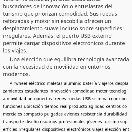
buscadores de innovación o entusiastas del
turismo que priorizan comodidad. Sus ruedas
reforzadas y motor sin escobilla ofrecen un
desplazamiento suave incluso sobre superficies
irregulares. Además, el puerto USB externo
permite cargar dispositivos electrónicos durante
los viajes.
Una elección que equilibra tecnología avanzada
con la necesidad de movilidad en entornos
modernos.
Airwheel
eléctrico
maletas
aluminio
batería
viajeros
despla
zamientos
estudiantes
innovación
comodidad
motor
tecnologí
a
movilidad
aeropuertos
trenes
ruedas
USB
sistema
conexión
funciones
ubicación
tiempo
real
producto
agilidad
centros
co
merciales
compacto
pulgadas
aviones
resistencia
durabilidad
transporte
diseño
usuarios
profesionales
jóvenes
turismo
sup
erficies
irregulares
dispositivos
electrónicos
viajes
elección
ent