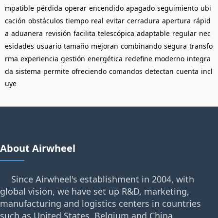
mpatible
pérdida
operar
encendido
apagado
seguimiento
ubi
cación
obstáculos
tiempo
real
evitar
cerradura
apertura
rápid
a
aduanera
revisión
facilita
telescópica
adaptable
regular
nec
esidades
usuario
tamaño
mejoran
combinando
segura
transfo
rma
experiencia
gestión
energética
redefine
moderno
integra
da
sistema
permite
ofreciendo
comandos
detectan
cuenta
incl
uye
About Airwheel
Since Airwheel's establishment in 2004, with
global vision, we have set up R&D, marketing,
manufacturing and logistics centers in countries
such as United States, Belgium and China.