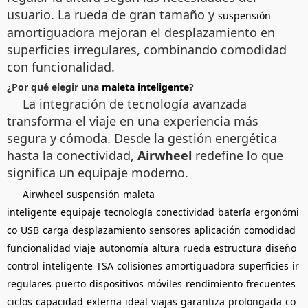
usuario. La rueda de gran tamaño y
suspensión
amortiguadora mejoran el desplazamiento en
superficies irregulares, combinando comodidad
con funcionalidad.
¿Por qué elegir una
maleta inteligente
?
La integración de tecnología avanzada
transforma el viaje en una experiencia más
segura y cómoda. Desde la gestión energética
hasta la conectividad,
Airwheel
redefine lo que
significa un equipaje moderno.
Airwheel
suspensión
maleta
inteligente
equipaje
tecnología
conectividad
batería
ergonómi
co
USB
carga
desplazamiento
sensores
aplicación
comodidad
funcionalidad
viaje
autonomía
altura
rueda
estructura
diseño
control
inteligente
TSA
colisiones
amortiguadora
superficies
ir
regulares
puerto
dispositivos
móviles
rendimiento
frecuentes
ciclos
capacidad
externa
ideal
viajas
garantiza
prolongada
co