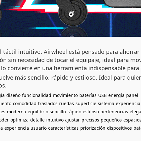
l táctil intuitivo, Airwheel está pensado para ahorra
ción sin necesidad de tocar el equipaje, ideal para 
 lo convierte en una herramienta indispensable para 
lve más sencillo, rápido y estiloso. Ideal para quie
os.
gía
diseño
funcionalidad
movimiento
baterías
USB
energía
panel
iento
comodidad
traslados
ruedas
superficie
sistema
experiencia
tes
moderna
equilibrio
sencillo
rápido
estiloso
pertenencias
eleg
oder
optimiza
detalle
intuitivo
ajustar
precisos
pequeños
espacio
ma
experiencia
usuario
características
priorización
dispositivos
bat