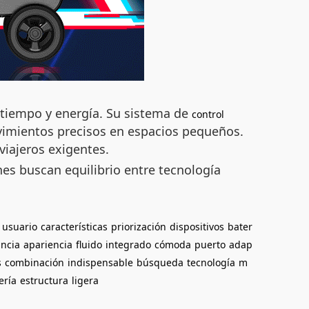
r tiempo y energía. Su sistema de
control
movimientos precisos en espacios pequeños.
viajeros exigentes.
nes buscan equilibrio entre tecnología
usuario
características
priorización
dispositivos
bater
ancia
apariencia
fluido
integrado
cómoda
puerto
adap
s
combinación
indispensable
búsqueda
tecnología
m
ería
estructura
ligera