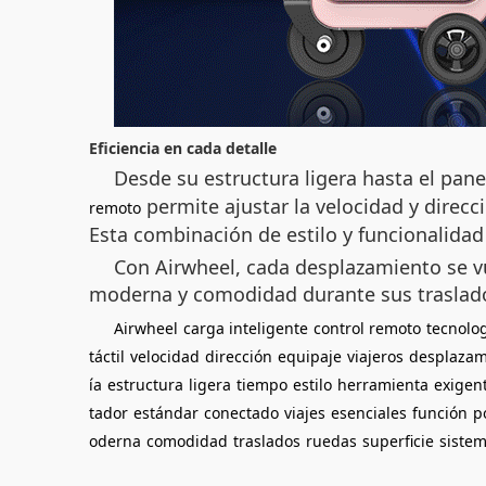
Eficiencia en cada detalle
Desde su estructura ligera hasta el pane
permite ajustar la velocidad y direc
remoto
Esta combinación de estilo y funcionalidad
Con Airwheel, cada desplazamiento se vue
moderna y comodidad durante sus traslad
Airwheel
carga inteligente
control remoto
tecnolo
táctil
velocidad
dirección
equipaje
viajeros
desplazam
ía
estructura
ligera
tiempo
estilo
herramienta
exigen
tador
estándar
conectado
viajes
esenciales
función
p
oderna
comodidad
traslados
ruedas
superficie
siste