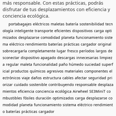
más responsable. Con estas prácticas, podrás
disfrutar de tus desplazamientos con eficiencia y
conciencia ecológica.
portabagajes
eléctricos
maletas
batería
sostenibilidad
tecn
ología
inteligente
transporte
eficientes
dispositivos
carga
opti
mizados
desplazarse
comodidad
planeta
funcionamiento
siste
ma
eléctrico
rendimiento
baterías
prácticas
cargador
original
sobrecargarla
completamente
lugar
fresco
períodos
largos
de
sconectar
dispositivo
apagado
descargas
innecesarias
limpiez
a
regular
maleta
funcionalidad
paño
húmedo
suciedad
superf
icial
productos
químicos
agresivos
materiales
componentes
el
ectrónicos
viaje
daños
estructura
cables
afectar
seguridad
pri
orizar
cuidado
sostenible
contribuyendo
responsable
desplaza
mientos
eficiencia
conciencia
ecológica
Airwheel
SE3MiniT
co
mbustibles
fósiles
duración
optimizados
carga
desplazarse
co
modidad
planeta
funcionamiento
sistema
eléctrico
rendimient
o
baterías
prácticas
cargador