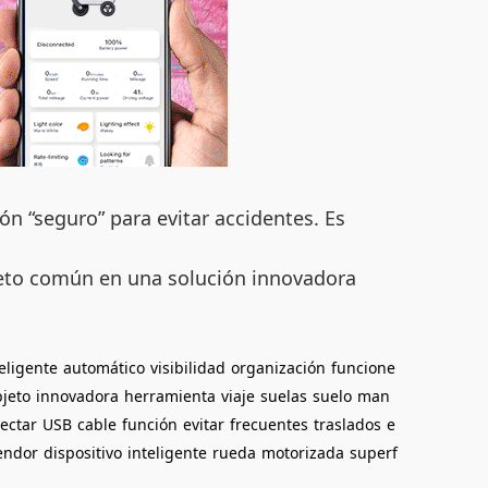
ón “seguro” para evitar accidentes. Es
bjeto común en una solución innovadora
eligente
automático
visibilidad
organización
funcione
jeto
innovadora
herramienta
viaje
suelas
suelo
man
ectar
USB
cable
función
evitar
frecuentes
traslados
e
endor
dispositivo
inteligente
rueda
motorizada
superf