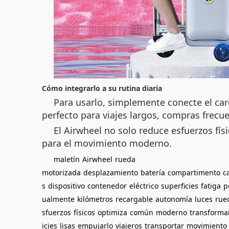
Cómo integrarlo a su rutina diaria
Para usarlo, simplemente conecte el carg
perfecto para viajes largos, compras frecu
El Airwheel no solo reduce esfuerzos f
para el movimiento moderno.
maletín
Airwheel
rueda
motorizada
desplazamiento
batería
compartimento
c
s
dispositivo
contenedor
eléctrico
superficies
fatiga
p
ualmente
kilómetros
recargable
autonomía
luces
rue
sfuerzos
físicos
optimiza
común
moderno
transforma
icies
lisas
empujarlo
viajeros
transportar
movimiento