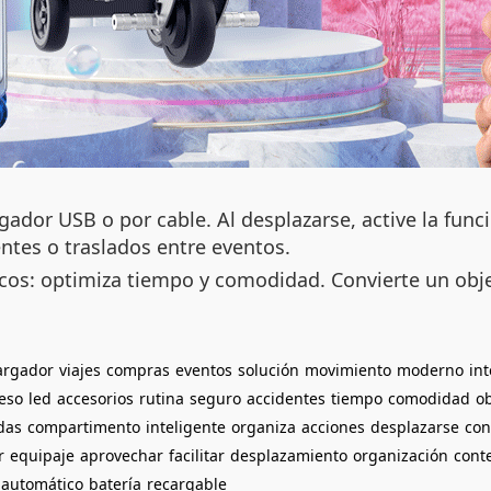
ador USB o por cable. Al desplazarse, active la funci
entes o traslados entre eventos.
ísicos: optimiza tiempo y comodidad. Convierte un o
argador
viajes
compras
eventos
solución
movimiento
moderno
int
eso
led
accesorios
rutina
seguro
accidentes
tiempo
comodidad
ob
das
compartimento
inteligente
organiza
acciones
desplazarse
con
r
equipaje
aprovechar
facilitar
desplazamiento
organización
cont
automático
batería
recargable