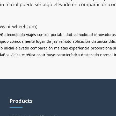
o inicial puede ser algo elevado en comparación con
www.airwheel.com)
eño
tecnología
viajes
control
portabilidad
comodidad
innovadoras
ápido
cómodamente
lugar
dirijas
remoto
aplicación
distancia
difi
io
inicial
elevado
comparación
maletas
experiencia
proporciona
s
daños
viajes
estética
contribuye
característica
destacada
normal
i
Products