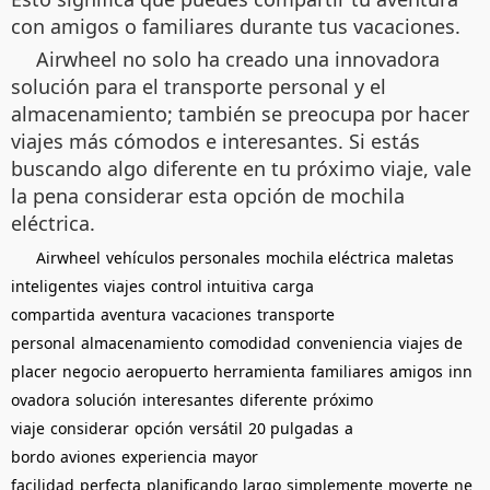
con amigos o familiares durante tus vacaciones.
Airwheel no solo ha creado una innovadora
solución para el transporte personal y el
almacenamiento; también se preocupa por hacer
viajes más cómodos e interesantes. Si estás
buscando algo diferente en tu próximo viaje, vale
la pena considerar esta opción de mochila
eléctrica.
Airwheel
vehículos personales
mochila eléctrica
maletas
inteligentes
viajes
control intuitiva
carga
compartida
aventura
vacaciones
transporte
personal
almacenamiento
comodidad
conveniencia
viajes de
placer
negocio
aeropuerto
herramienta
familiares
amigos
inn
ovadora
solución
interesantes
diferente
próximo
viaje
considerar
opción
versátil
20 pulgadas
a
bordo
aviones
experiencia
mayor
facilidad
perfecta
planificando
largo
simplemente
moverte
ne