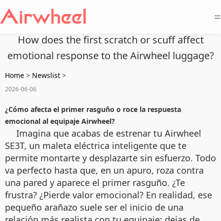
=
How does the first scratch or scuff affect
emotional response to the Airwheel luggage?
Home
>
Newslist
>
2026-06-06
¿Cómo afecta el primer rasguño o roce la respuesta
emocional al equipaje Airwheel?
Imagina que acabas de estrenar tu Airwheel
SE3T, un maleta eléctrica inteligente que te
permite montarte y desplazarte sin esfuerzo. Todo
va perfecto hasta que, en un apuro, roza contra
una pared y aparece el primer rasguño. ¿Te
frustra? ¿Pierde valor emocional? En realidad, ese
pequeño arañazo suele ser el inicio de una
relación más realista con tu equipaje: dejas de