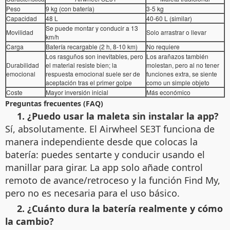
Peso
9 kg (con batería)
3-5 kg
Capacidad
48 L
40-60 L (similar)
Se puede montar y conducir a 13
Movilidad
Solo arrastrar o llevar
km/h
Carga
Batería recargable (2 h, 8-10 km)
No requiere
Los rasguños son inevitables, pero
Los arañazos también
Durabilidad
el material resiste bien; la
molestan, pero al no tener
emocional
respuesta emocional suele ser de
funciones extra, se siente
aceptación tras el primer golpe
como un simple objeto
Coste
Mayor inversión inicial
Más económico
Preguntas frecuentes (FAQ)
1. ¿Puedo usar la maleta sin instalar la app?
Sí, absolutamente. El Airwheel SE3T funciona de
manera independiente desde que colocas la
batería: puedes sentarte y conducir usando el
manillar para girar. La app solo añade control
remoto de avance/retroceso y la función Find My,
pero no es necesaria para el uso básico.
2. ¿Cuánto dura la batería realmente y cómo
la cambio?