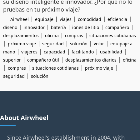
su diseño inteligente e innovador. ¿Por qué no lo
pruebas en tu próximo viaje?
|
|
|
|
|
Airwheel
equipaje
viajes
comodidad
eficiencia
|
|
|
|
|
diseño
innovador
batería
iones de litio
compañero
|
|
|
desplazamientos
oficina
compras
situaciones cotidianas
|
|
|
|
|
próximo viaje
seguridad
solución
volar
equipaje a
|
|
|
|
|
mano
viajeros
capacidad
facilitando
usabilidad
|
|
|
superior
compañero útil
desplazamientos diarios
oficina
|
|
|
|
compras
situaciones cotidianas
próximo viaje
|
seguridad
solución
About Airwheel
Since Airwheel's establishment in 2004, with