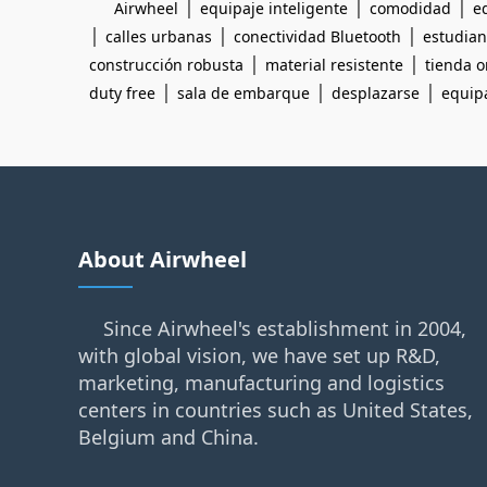
|
|
|
Airwheel
equipaje inteligente
comodidad
e
|
|
|
calles urbanas
conectividad Bluetooth
estudian
|
|
construcción robusta
material resistente
tienda o
|
|
|
duty free
sala de embarque
desplazarse
equip
About Airwheel
Since Airwheel's establishment in 2004,
with global vision, we have set up R&D,
marketing, manufacturing and logistics
centers in countries such as United States,
Belgium and China.