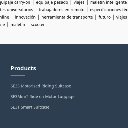
|
|
|
quipaje carry-on
equipaje pesado
viajes
maletín inteligente
|
|
tes universitarios
trabajadores en remoto
especificaciones té
|
|
|
|
nline
innovación
herramienta de transporte
futuro
viajes
|
|
aje
maletín
scooter
Products
SE3S Motorised Riding Suitcase
SE3MiniT Ride on Motor Luggage
SE3T Smart Suitcase