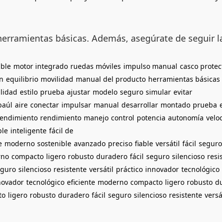
 herramientas básicas. Además, asegúrate de seguir l
ble
motor integrado
ruedas móviles
impulso manual
casco protec
n
equilibrio
movilidad
manual del producto
herramientas básicas
lidad
estilo
prueba
ajustar
modelo
seguro
simular
evitar
baúl
aire
conectar
impulsar
manual
desarrollar
montado
prueba
rendimiento
rendimiento
manejo
control
potencia
autonomía
velo
ble
inteligente
fácil de
e
moderno
sostenible
avanzado
preciso
fiable
versátil
fácil
seguro
rno
compacto
ligero
robusto
duradero
fácil
seguro
silencioso
resi
eguro
silencioso
resistente
versátil
práctico
innovador
tecnológico
novador
tecnológico
eficiente
moderno
compacto
ligero
robusto
d
to
ligero
robusto
duradero
fácil
seguro
silencioso
resistente
versá