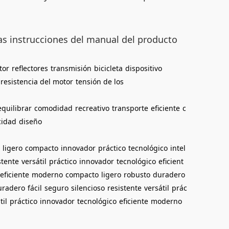
as instrucciones del manual del producto
tor
reflectores
transmisión
bicicleta
dispositivo
resistencia del motor
tensión de los
equilibrar
comodidad
recreativo
transporte
eficiente
c
cidad
diseño
ligero
compacto
innovador
práctico
tecnológico
intel
stente
versátil
práctico
innovador
tecnológico
eficient
eficiente
moderno
compacto
ligero
robusto
duradero
uradero
fácil
seguro
silencioso
resistente
versátil
prác
til
práctico
innovador
tecnológico
eficiente
moderno