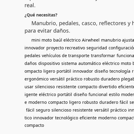
real.
¿Qué necesitas?
Manubrio, pedales, casco, reflectores y
para evitar daños.
mini moto
baúl eléctrico
Airwheel
manubrio ajusta
innovador
proyecto recreativo
seguridad
configuració
pedales
vehículos de transporte
transformar
funciona
daños
dispositivo
sistema
automático
eléctrico
moto
ompacto
ligero
portátil
innovador
diseño
tecnología
ergonómico
versátil
práctico
robusto
duradero
plega
usar
silencioso
resistente
compacto
divertido
eficient
igente
eléctrico
portátil
diseño
funcional
estilo
mode
e
moderno
compacto
ligero
robusto
duradero
fácil
s
fácil
seguro
silencioso
resistente
versátil
práctico
in
tico
innovador
tecnológico
eficiente
moderno
compac
compacto