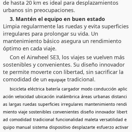
de hasta 20 km es ideal para desplazamientos
urbanos sin preocupaciones.
3. Mantén el equipo en buen estado
Limpia regularmente las ruedas y evita superficies
irregulares para prolongar su vida. Un
mantenimiento básico asegura un rendimiento
óptimo en cada viaje.
Con el Airwheel SE3, los viajes se vuelven más
sostenibles y convenientes. Su diseño innovador
te permite moverte con libertad, sin sacrificar la
comodidad de un
tradicional.
equipaje
bicicleta
eléctrica
batería
cargador
modo
conducción
aplic
ación
velocidad
ubicación
inalámbrica
áreas
urbanas
distanci
as
largas
ruedas
superficies
irregulares
mantenimiento
rendi
miento
viaje
sostenibles
convenientes
diseño
innovador
libert
ad
comodidad
tradicional
funcionalidad
maleta
versatilidad
e
quipo
manual
sistema
dispositivo
desplazarte
esfuerzo
activar