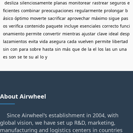
desliza
silenciosamente
planas
monitorear
rastrear
seguros
e
ficientes
combinar
preocupaciones
regularmente
prolongar
b
ásico
óptimo
moverte
sacrificar
aprovechar
máximo
sigue
pas
os
verifica
contenido
paquete
incluye
esenciales
correcto
funci
onamiento
permite
convertir
mientras
ajustar
clave
ideal
desp
lazamientos
evita
vida
asegura
cada
vuelven
permite
libertad
sin
con
para
sobre
hasta
sin
más
que
de
la
el
los
las
un
una
es
son
se
te
su
al
lo
y
About Airwheel
Since Airwheel's establishment in 2004, with
global vision, we have set up R&D, marketing,
manufacturing and logistics centers in countries