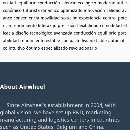
ocidad
equilibrio
conducción
silencio
ecológico
moderno
útil
e
conómico
futurista
dinámico
optimizado
innovación
calidad
av
ance
conveniencia
movilidad
solución
experiencia
control
pote
ncia
rendimiento
liderazgo
precisión
flexibilidad
comodidad
ef
icacia
diseño
tecnológico
avanzada
conducción
equilibrio
port
abilidad
rendimiento
estable
compacto
liviano
fiable
automáti
co
intuitivo
óptimo
especializado
revolucionario
About Airwheel
Since Airwheel's establishment in 2004, with
global vision, we have set up R&D, marketing,
manufacturing and logistics centers in countries
such as United States, Belgium and China.