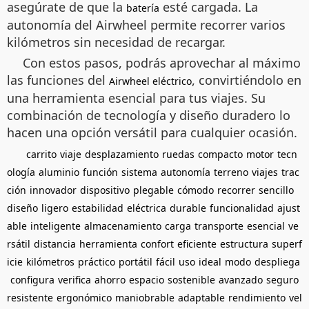
asegúrate de que la
esté cargada. La
batería
autonomía del Airwheel permite recorrer varios
kilómetros sin necesidad de recargar.
Con estos pasos, podrás aprovechar al máximo
las funciones del
, convirtiéndolo en
Airwheel eléctrico
una herramienta esencial para tus viajes. Su
combinación de tecnología y diseño duradero lo
hacen una opción versátil para cualquier ocasión.
carrito
viaje
desplazamiento
ruedas
compacto
motor
tecn
ología
aluminio
función
sistema
autonomía
terreno
viajes
trac
ción
innovador
dispositivo
plegable
cómodo
recorrer
sencillo
diseño
ligero
estabilidad
eléctrica
durable
funcionalidad
ajust
able
inteligente
almacenamiento
carga
transporte
esencial
ve
rsátil
distancia
herramienta
confort
eficiente
estructura
superf
icie
kilómetros
práctico
portátil
fácil
uso
ideal
modo
despliega
configura
verifica
ahorro
espacio
sostenible
avanzado
seguro
resistente
ergonómico
maniobrable
adaptable
rendimiento
vel