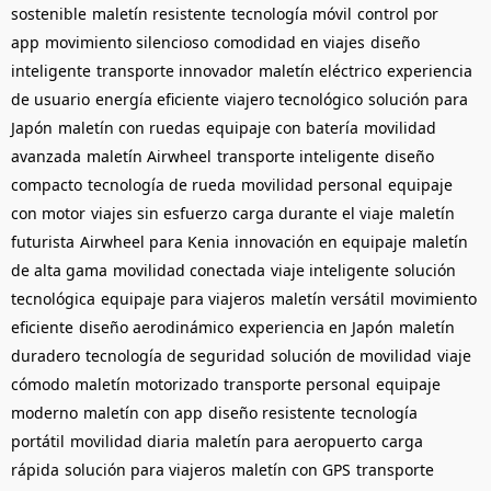
sostenible
maletín resistente
tecnología móvil
control por
app
movimiento silencioso
comodidad en viajes
diseño
inteligente
transporte innovador
maletín eléctrico
experiencia
de usuario
energía eficiente
viajero tecnológico
solución para
Japón
maletín con ruedas
equipaje con batería
movilidad
avanzada
maletín Airwheel
transporte inteligente
diseño
compacto
tecnología de rueda
movilidad personal
equipaje
con motor
viajes sin esfuerzo
carga durante el viaje
maletín
futurista
Airwheel para Kenia
innovación en equipaje
maletín
de alta gama
movilidad conectada
viaje inteligente
solución
tecnológica
equipaje para viajeros
maletín versátil
movimiento
eficiente
diseño aerodinámico
experiencia en Japón
maletín
duradero
tecnología de seguridad
solución de movilidad
viaje
cómodo
maletín motorizado
transporte personal
equipaje
moderno
maletín con app
diseño resistente
tecnología
portátil
movilidad diaria
maletín para aeropuerto
carga
rápida
solución para viajeros
maletín con GPS
transporte