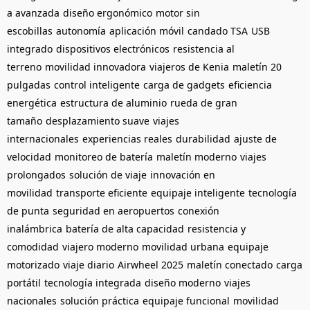
a avanzada
diseño ergonómico
motor sin
escobillas
autonomía
aplicación móvil
candado TSA
USB
integrado
dispositivos electrónicos
resistencia al
terreno
movilidad innovadora
viajeros de Kenia
maletín 20
pulgadas
control inteligente
carga de gadgets
eficiencia
energética
estructura de aluminio
rueda de gran
tamaño
desplazamiento suave
viajes
internacionales
experiencias reales
durabilidad
ajuste de
velocidad
monitoreo de batería
maletín moderno
viajes
prolongados
solución de viaje
innovación en
movilidad
transporte eficiente
equipaje inteligente
tecnología
de punta
seguridad en aeropuertos
conexión
inalámbrica
batería de alta capacidad
resistencia y
comodidad
viajero moderno
movilidad urbana
equipaje
motorizado
viaje diario
Airwheel 2025
maletín conectado
carga
portátil
tecnología integrada
diseño moderno
viajes
nacionales
solución práctica
equipaje funcional
movilidad